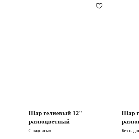
Шар гелиевый 12"
Шар г
разноцветный
разно
С надписью
Без надп