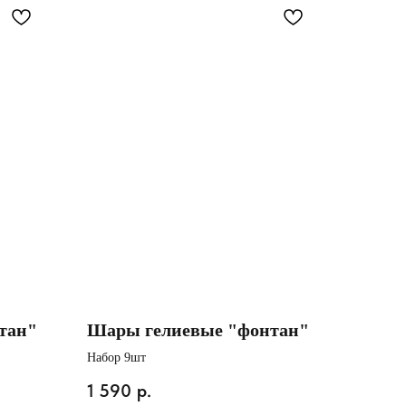
тан"
Шары гелиевые "фонтан"
Набор 9шт
1 590
р.