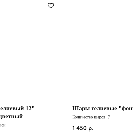
елиевый 12"
Шары гелиевые "фон
цветный
Количество шаров: 7
иси
1 450
р.